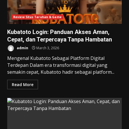
Review Situs Taruhan & Game
Kubatoto Login: Panduan Akses Aman,
Cepat, dan Terpercaya Tanpa Hambatan
admin
March 3, 2026
Mengenal Kubatoto Sebagai Platform Digital
Terdepan Dalam era transformasi digital yang
semakin cepat, Kubatoto hadir sebagai platform...
Read More