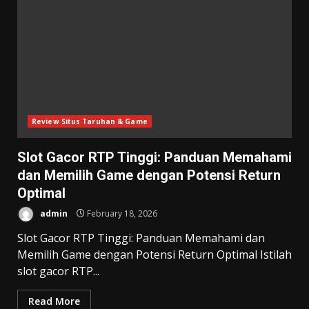
Review Situs Taruhan & Game
Slot Gacor RTP Tinggi: Panduan Memahami
dan Memilih Game dengan Potensi Return
Optimal
admin
February 18, 2026
Slot Gacor RTP Tinggi: Panduan Memahami dan
Memilih Game dengan Potensi Return Optimal Istilah
slot gacor RTP...
Read More