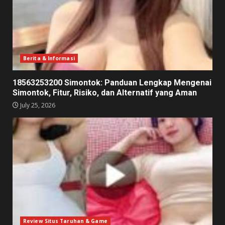
Berita & Informasi
18563253200 Simontok: Panduan Lengkap Mengenai
Simontok, Fitur, Risiko, dan Alternatif yang Aman
July 25, 2026
Review Situs Taruhan & Game