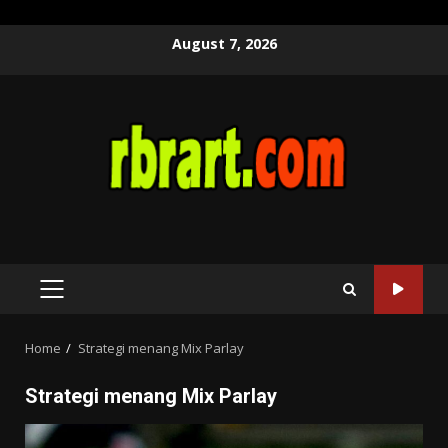
Skip
August 7, 2026
to
content
PRIMARY
MENU
Home
Strategi menang Mix Parlay
Strategi menang Mix Parlay