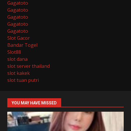
Gagatoto
Gagatoto
Gagatoto
Gagatoto
Gagatoto
Slot Gacor
Bandar Togel
Slot88
slot dana
slot server thailand
slot kakek
slot tuan putri
YOU MAY HAVE MISSED