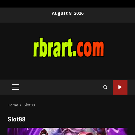
Skip
August 8, 2026
to
content
PRIMARY
MENU
Home
Slot88
Slot88