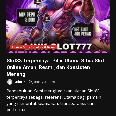
Review Situs Taruhan & Game
Slot88 Terpercaya: Pilar Utama Situs Slot
Online Aman, Resmi, dan Konsisten
Menang
admin
January 3, 2026
Pendahuluan Kami menghadirkan ulasan Slot88
terpercaya sebagai referensi utama bagi pemain
yang menuntut keamanan, transparansi, dan
performa...